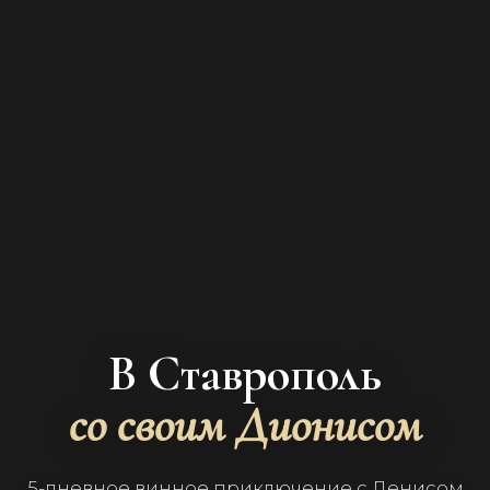
В Ставрополь
со своим Дионисом
5-дневное винное приключение с Денисом